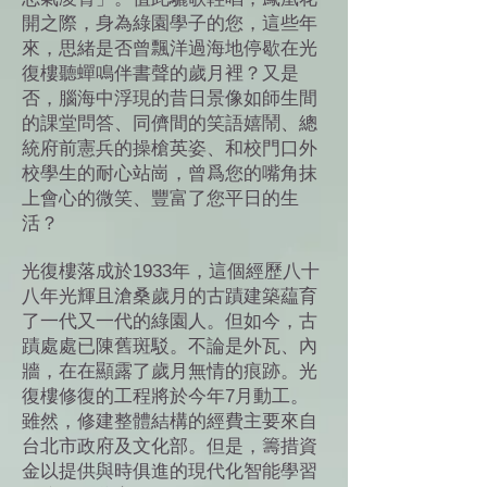
開之際，身為綠園學子的您，這些年
來，思緒是否曾飄洋過海地停歇在光
復樓聽蟬鳴伴書聲的歲月裡？又是
否，腦海中浮現的昔日景像如師生間
的課堂問答、同儕間的笑語嬉鬧、總
統府前憲兵的操槍英姿、和校門口外
校學生的耐心站崗，曾爲您的嘴角抹
上會心的微笑、豐富了您平日的生
活？
光復樓落成於1933年，這個經歷八十
八年光輝且滄桑歲月的古蹟建築藴育
了一代又一代的綠園人。但如今，古
蹟處處已陳舊斑駁。不論是外瓦、內
牆，在在顯露了歲月無情的痕跡。光
復樓修復的工程將於今年7月動工。
雖然，修建整體結構的經費主要來自
台北市政府及文化部。但是，籌措資
金以提供與時俱進的現代化智能學習