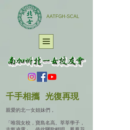
AATFGH-SCAL
千手相攜 光復再現
親愛的北一女姐妹們，
「唯我女校，寶島名高。莘莘學子，
志氣凌霄」。值此驪歌輕唱，鳳凰花