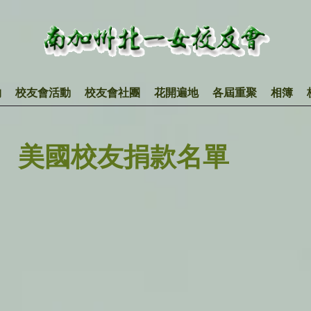
物
校友會活動
校友會社團
花開遍地
各屆重聚
相簿
美國校友捐款名單